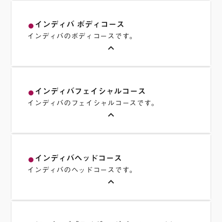
・トラネキサム酸
ナイアシンアミド＋トラネキサム酸美容液は、
インディバ ボディコース
fiber_manual_record
肌にナイアシンアミド（ビタミンB3）とトラネ
インディバのボディコースです。
キサム酸を導入し、肌のトーンを均一にし、明
keyboard_arrow_up
るく健康的な輝きをもたらすために開発されま
した。この美容液は、シミやくすみを減少さ
せ、透明感のある肌を実現
・体質改善コース
します。肌のバリア機能を強化し、抗炎症作用
インディバフェイシャルコース
fiber_manual_record
慢性的な肩こりや頭痛、むくみ、または痩せづ
インディバのフェイシャルコースです。
も高いので、施術後のお肌を鎮静する効果もあ
らい方は、身体の冷えが原因かもしれません。
keyboard_arrow_up
ります
女性の多くが悩まされている冷えは、体調不良
や生理痛、不妊にも繋がり、慢性的な冷えは、
代謝機能を鈍らせ、血流が悪いことで老廃物が
インディバフェイシャルケアは即効性があり、
キャンセル・予約変更について
体内にたまってセルライトを生成してしまうケ
インディバヘッドコース
fiber_manual_record
施術後にすぐに効果を実感いただける方が多い
※ ご予約の前日18時までにご連絡頂きました場合、変
インディバのヘッドコースです。
ースは少なくありません。体質改善コースで
のが特徴です。お顔だけではなく、背中やデコ
更料、キャンセル料はかかりません。それ以降のキャン
keyboard_arrow_up
は、冷えを根本から改善することを目的として
セル並びにお時間変更については、キャンセルの場合は
ルテの施術も行いますので、上半身の血流を促
仙骨とお腹を中心に身体全体を温めていきま
ご予約メニューの合計金額を、同日お時間変更の場合は
進する事により、お顔の水分代謝が上がり、む
す。お腹を内側から温めることで、内臓機能が
合計金額の半額を頂戴いたします
くみをが改善されます。側頭部の首の筋肉をほ
スーパーリフトアップと言われるほどインディ
活発になり、老廃物の除去が促されるので、む