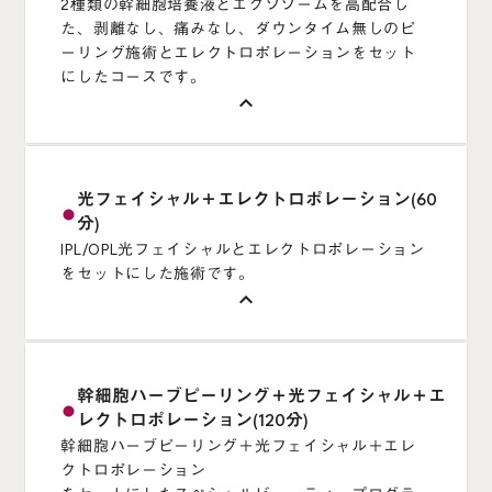
2種類の幹細胞培養液とエクソソームを高配合し
た、剥離なし、痛みなし、ダウンタイム無しのピ
ーリング施術とエレクトロポレーションをセット
にしたコースです。
keyboard_arrow_up
保湿と細胞の活性化を促進するエクソソーむハ
光フェイシャル＋エレクトロポレーション(60
ーブと、古い角質や毛穴の奥の汚れを吸着する
fiber_manual_record
分)
モロッコの溶岩クレイ、肌のターンオーバーを
IPL/OPL光フェイシャルとエレクトロポレーション
サポートするコウジ酸やチオクト酸がシミやく
をセットにした施術です。
すみを軽減します。保存料不使用のフリーズド
keyboard_arrow_up
ライの高濃度の幹細胞とエクソソームハーブが
細胞の修復を行うので、ピーリングにありがち
なチクチクとした痛みや赤みを最小限に抑え、
OPLモードは、1秒間に30回も光をお肌に入れら
幹細胞ハーブピーリング＋光フェイシャル＋エ
即効性と持続性のある効果をご提供いたしま
れるため、従来のフォトフェイシャルよりお肌
fiber_manual_record
レクトロポレーション(120分)
す。
に光が入る量が圧倒的に多く、広範囲に光のシ
幹細胞ハーブピーリング＋光フェイシャル＋エレ
施術後のお肌は、まさにむきたてのゆで卵のよ
ャワーをあてることで、お顔全体のトーンアッ
クトロポレーション
うな艶やかさ。このあとに光フェイシャルやエ
プやシミの改善は勿論のこと、６枚のフィルタ