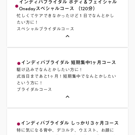
ぐすことにより、リフトアップアップ効果もあ
インディバブライダル ボディ＆フェイシャル
バヘッドの施術は、リフトアップ効果が期待で
fiber_manual_record
くみが改善してウエストや脚のサイズダウン
りますので、お顔全体がメリハリのあるくっき
Onedayスペシャルコース （120分）
きます。お顔を上から引き上げる仕事をしてい
し、繰り返し施術を受けることで低体温が解消
料金
忙しくてケアできなかったけど１日でなんとかし
りとした印象になります。また、細胞を活性化
る頭皮のコリや緊張を解く事で頭皮環境を整え
13,200円（税込）
し、免疫力がアップして健康で美しい身体に近
たい方に！
する事により、お肌のきめが整い、おでこや眉
よりリフトアップ効果が期待できます。末端の
づけます。
スペシャルブライダルコース
の上、瞼を温めてほぐすころで、眼精疲労が改
頭皮には血液が運ばれにくいため血行不良から
keyboard_arrow_up
善し、表情筋のコリをほぐすことで、頬や口角
予約する
抜け毛や薄毛になりやすいといわれています。
・脚痩せスペシャルコース
のたるみが改善され、ほうれい線が薄くなる効
インディバの施術をする事で頭皮の血行を促進
上半身はほっそりしているのに下半身がしてい
果も期待できます。お顔の血行が良くなり、リ
し髪質の改善も期待できます。また、慢性的な
る、夏でも脚が冷えていてむくみがひどい、ダ
ンパの流れが改善することで老廃物の除去につ
インディバブライダル 短期集中1ヶ月コース
fiber_manual_record
頭痛や眼精疲労の軽減にも効果的です。お顔回
イエットをして体重は落ちたのに脚だけ細くな
ながり、お肌のくすみや、クマなどのトラブル
駆け込みでなんとかしたい方に！
りの血行も促進されますので、顔色が良くな
キャンセル・予約変更について
らない、といった方は是非インディバの脚痩せ
式当日まであと1ヶ月！短期集中でなんとかしたい
の改善も期待できます。
以下の項目にあてはまる方への施術はお断りいたしてお
り、艶やかなお肌へと導きます。リフトアップ
スペシャルコースをお試しください。こちらの
という方に！
ります。悪しからず、ご容赦ください。また、他に気に
だけが目的ではないので、PC作業を長時間使用
コースでは、仙骨を中心に温めるところからス
ブライダルコース
・主な効果
なることがございましたら、お問合せ下さい。
される方、産後で眼精疲労や肩こりが気になる
keyboard_arrow_up
タートし、下半身全体を温めていくことで血流
肌質改善 ／ 小顔効果 ／ シワ ／ たるみ ／ 毛穴
・妊娠されていらっしゃる方
方にもおすすめです。
をうながしていきます。深部を温めるRESモード
・ ペースメーカーを使用されている方
の改善 ／ リフティング効果 ／ 血行促進して透
を使用して温め、表面をひきしめるモードでセ
・ 乳幼児〜児童・生徒の方（男児は変声期前、女児は
明感のある肌に(くすみの改善) ／ 肌のターンオ
・主な効果
合計 ￥75,000 のところ 20%オフ で
ルライトを軽減。最後にハンドマッサージで脚
初潮前）
ーバーの正常化 ／ むくみの軽減 ／ 小鼻の黒ず
インディバブライダル しっかり３ヶ月コース
fiber_manual_record
小顔効果 ／ 頭皮環境を整える ／ リフトアップ
￥66,000(税込)
・ 色素沈着をしているアトピー性皮膚炎に罹患してい
裏からヒップまで一気にリンパを流して下半身
みお顔の皮脂汚れをとかしだす ／ 首肩こりの解
特に気になる背中、デコルテ、ウエスト、お顔に
／ 頭皮の血行促進 ／ 抜け毛の予防・改善 ／ 眼
る方
ご入会金 ￥11,000 ＋￥16,500＝￥27,500 お
のサイズダウンを実現します。