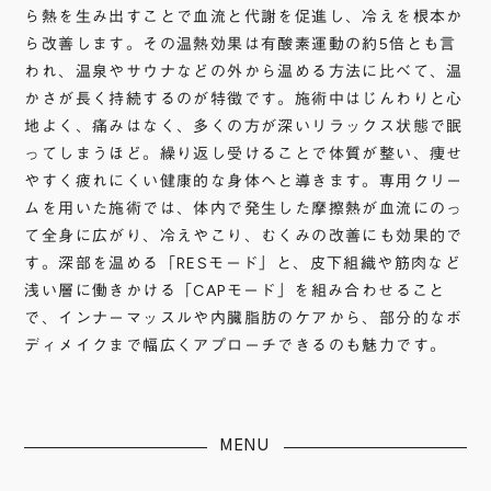
料金
・リジュラン
ご予約メニューの合計金額を、同日お時間変更の場合は
ら熱を生み出すことで血流と代謝を促進し、冷えを根本か
3,300円（税込）
サーモンDNAリジュベネーション美容液は、リ
合計金額の半額を頂戴いたします
ら改善します。その温熱効果は有酸素運動の約5倍とも言
ジュランの成分であるDNAナトリウム（サーモ
われ、温泉やサウナなどの外から温める方法に比べて、温
ンDNA）を含む多彩な成分で、肌の健康を総合
予約する
かさが長く持続するのが特徴です。施術中はじんわりと心
料金
的にサポートします。シワの改善と肌の再生を
地よく、痛みはなく、多くの方が深いリラックス状態で眠
46,200 円（税込）
促進し、美白効果と抗酸化作用で、透明感と輝
ってしまうほど。繰り返し受けることで体質が整い、痩せ
（初回限定）26,400 円（税込）
きのある肌を実現。肌の若返りと健康的な輝き
やすく疲れにくい健康的な身体へと導きます。専用クリー
をもたらします。
ムを用いた施術では、体内で発生した摩擦熱が血流にのっ
て全身に広がり、冷えやこり、むくみの改善にも効果的で
予約する
・グルタチオン
す。深部を温める「RESモード」と、皮下組織や筋肉など
ホワイトグルタチオン美容液は、話題の白玉点
浅い層に働きかける「CAPモード」を組み合わせること
滴で知られるグルタチオンを肌へ導入するため
で、インナーマッスルや内臓脂肪のケアから、部分的なボ
に開発された美容液です。グルタチオンの強力
ディメイクまで幅広くアプローチできるのも魅力です。
な抗酸化作用で肌のトーンを均一にし、明るく
健康的な輝きをもたらします。また、他の成分
との相乗効果により、優
MENU
れたスキンケア効果を発揮します。