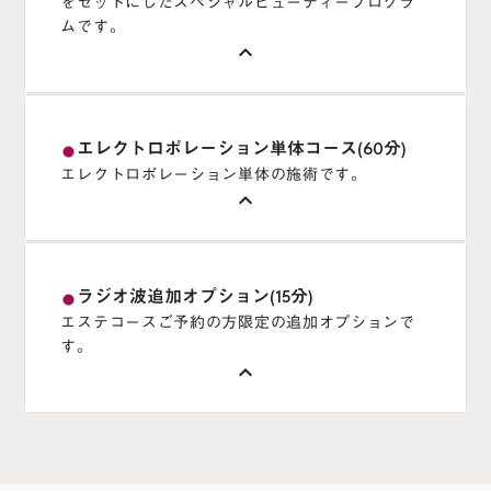
をセットにしたスペシャルビューティープログラ
レクトロポレーションを行うと、さらにその効
ーを使い分けることによって、たるみ、赤み、
ムです。
果を高める効果もあります。
keyboard_arrow_up
ニキビ、毛穴、小皺など、様々なお悩み改善に
効果を実感頂けます。
キャンセル・予約変更について
2種類の幹細胞培養液とエクソソームを高配合し
エレクトロポレーション単体コース(60分)
fiber_manual_record
※ ご予約の前日18時までにご連絡頂きました場合、変
た、剥離なし、痛みなし、ダウンタイム無しの
キャンセル・予約変更について
エレクトロポレーション単体の施術です。
更料、キャンセル料はかかりません。それ以降のキャン
※ ご予約の前日18時までにご連絡頂きました場合、変
ピーリング施術です。
keyboard_arrow_up
セル並びにお時間変更については、キャンセルの場合は
更料、キャンセル料はかかりません。それ以降のキャン
保湿と細胞の活性化を促進するエクソソーむハ
ご予約メニューの合計金額を、同日お時間変更の場合は
セル並びにお時間変更については、キャンセルの場合は
ーブと、古い角質や毛穴の奥の汚れを吸着する
合計金額の半額を頂戴いたします
ご予約メニューの合計金額を、同日お時間変更の場合は
モロッコの溶岩クレイ、肌のターンオーバーを
エレクトロポレーションは、針を使わず、電気
合計金額の半額を頂戴いたします
サポートするコウジ酸やチオクト酸がシミやく
ラジオ波追加オプション(15分)
fiber_manual_record
パルスを使って皮膚の細胞膜に隙間を作
エステコースご予約の方限定の追加オプションで
すみを軽減します。保存料不使用のフリーズド
料金
り、あらゆる美容成分を肌の奥まで浸透させる
す。
ライの高濃度の幹細胞とエクソソームハーブが
19,800円（税込）
導入法です。 従来のイオン導入や超音波
料金
keyboard_arrow_up
細胞の修復を行うので、ピーリングにありがち
23,100円（税込）
導入では難しかった高分子や非イオンの有効成
なチクチクとした痛みや赤みを最小限に抑え、
分も浸透させることができます。
予約する
即効性と持続性のある効果をご提供いたしま
ソラーチェ代官山で採用しているエレクトロ
RF（ラジオ波）は標的部位を加熱することで、
予約する
す。
ポレーション機器は、クリニックでも採用
即時的なコラーゲンの熱収縮と線維芽細胞の活
施術後のお肌は、まさにむきたてのゆで卵のよ