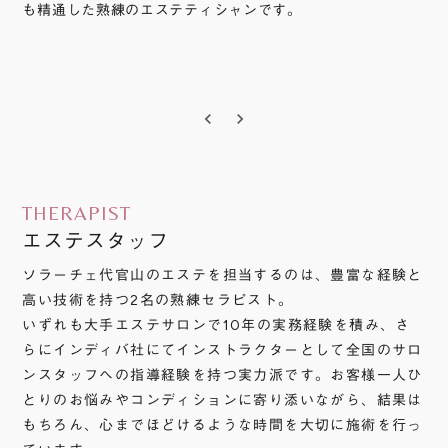
も精通した熟練のエステティシャンです。
keyboard_arrow_left
keyboard_arrow_right
THERAPIST
エステスタッフ
ソラーチェ代官山のエステを担当するのは、豊富な経験と
高い技術を持つ2名の熟練セラピスト。
いずれも大手エステサロンで10年の実務経験を積み、さ
らにインディバ社にてインストラクターとして全国のサロ
ンスタッフへの指導経験を持つ実力派です。お客様一人ひ
とりのお悩みやコンディションに寄り添いながら、結果は
もちろん、心までほどけるような時間を大切に施術を行っ