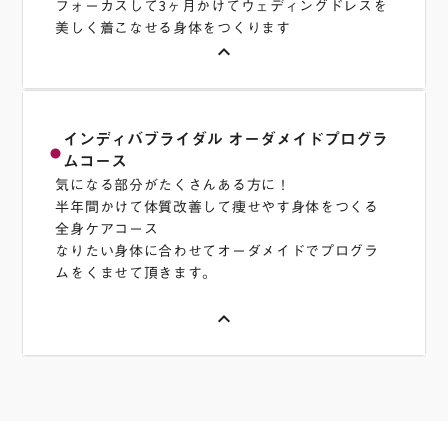
フォーカスして3ヶ月かけてウェディングドレスを
消 ／ 眼精疲労の回復 ／ 肌理の整ったハリのあ
・ ステロイドや強抗がん剤を処方されている方
精疲労の軽減 ／ 頭皮の皮脂汚れを溶かしだす
得！
美しく着こなせる身体をつくります
る肌に ／ 表情筋がほぐれ ／ 自然で美しい表情
・ 手術直後（手術内容により術後期間は異なります）
／ 引き締まった目元、口元をつくる ／ 首肩こ
・バストアップケアコース
keyboard_arrow_up
に ／ デコルテラインが美しく ／ ほほのたるみ
・ ぎっくり腰などの衝撃的激痛直後および炎症ピーク
りの改善 ／ 表情筋のこりを取り除き若々しい表
授乳や加齢によるバストの変化でお悩みの方は
時にある方
二重あごの軽減
情に
キャンセル・予約変更について
是非インディバのバストアップケアコースをお
・ 腹水や肺水腫（特に低血圧）の方
以下の項目にあてはまる方への施術はお断りいたしてお
試しください。背中とデコルテを深部からあた
合計 ￥115,000 のところ 20%オフ で￥92,400
・施術の流れ
ります。悪しからず、ご容赦ください。また、他に気に
インディバブライダル オーダメイドプログラ
・施術の流れ
その他の注意事項
ため、脇の下のこりをほぐすことでふっくらと
円(税込)
fiber_manual_record
お顔の表面だけではなく、デコルテから首、側
なることがございましたら、お問合せ下さい。
ムコース
頭皮に専用の通電ローションをつけ施術をして
・ 施術前にはカウンセリングを行い、お客様の気にな
女性らしいバストがよみがえります。仕上げに
ご入会金 ￥11,000 ＋￥22,600＝￥33,600 お
頭部を含めてお顔の血行を促進する施術を行っ
・妊娠されていらっしゃる方
気になる部分がたくさんある方に！
るお悩みをお伺いいたします。
いきます。ヘッド用のエレクトロードと呼ばれ
表面をひきしめるCAPモードで大胸筋にはりを
得！
・ ペースメーカーを使用されている方
半年間かけて体質改善して痩せやす身体をつくる
て行きます。対極板を背中に置きますので、施
・ カウンセリング、お着替え等の時間を合わせて施術
る楕円形の部品を使い頭皮の施術をおこなって
もたせ、ピンとはりのあるバストに近づけま
・ 乳幼児〜児童・生徒の方（男児は変声期前、女児は
全身ケアコース
術を行っている部分と背中の間に低周波が作用
時間の他に２０分程度の余裕をお考えください。
いきます。頭皮には３０種以上もある表情筋を
す。
初潮前）
なりたい身体に合わせてオーダメイドでプログラ
・ 終了後は血液濃度が上がっているので、お水をたく
し、背中のコリの改善も期待できます。背中に
サポートする前頭筋や側頭筋などがあるため、
・ 色素沈着をしているアトピー性皮膚炎に罹患してい
ムをくませて頂きます。
キャンセル・予約変更について
さん飲んで下さい。
ある大きな筋肉である僧帽筋を緩まりますの
この筋肉群を緩めていくことでお顔全体のリフ
る方
以下の項目にあてはまる方への施術はお断りいたしてお
・腰痛撃退コース
・ 深部に発生した熱の放散には３時間程度の時間が必
で、デコルテから首に集まっている重要なリン
keyboard_arrow_up
・ ステロイドや強抗がん剤を処方されている方
トアップにも効果的です。
ります。悪しからず、ご容赦ください。また、他に気に
腰痛でお悩みの方の多くは、下半身が慢性的に
要となりますので、その間の運動・入浴・サウナ・岩盤
パの流れをしっかり流し、お顔への効果をより
・ 手術直後（手術内容により術後期間は異なります）
なることがございましたら、お問合せ下さい。
浴などはお控えください。
冷えており、脚の血流が悪く臀部の筋肉が硬く
出やすくなるための下準備を行って行きます。
・ ぎっくり腰などの衝撃的激痛直後および炎症ピーク
・妊娠されていらっしゃる方
・ 胃腸の働きが活発になり、お腹がすきますが、消
なっています。腰痛撃退コースでは、仙骨や脚
時にある方
クマやたるみの改善、ほうれい線など、お悩み
・ ペースメーカーを使用されている方
化・吸収が早まっておりますので、施術後１時間は食事
合計 ￥297,000 のところ 20%オフ で
キャンセル・予約変更について
の付け根を温めるところからスタートし、下半
・ 腹水や肺水腫（特に低血圧）の方
・ 乳幼児〜児童・生徒の方（男児は変声期前、女児は
に合わせてお顔の施術を行って行きます。イン
を控えたうえ、施術後の食事内容に気をつけてくださ
以下の項目にあてはまる方への施術はお断りいたしてお
￥237,600円(税込)
身を内側から温めて血流を促していきます。次
初潮前）
ディバには禁忌部位が無いため、眼球以外、お
い。
ります。悪しからず、ご容赦ください。また、他に気に