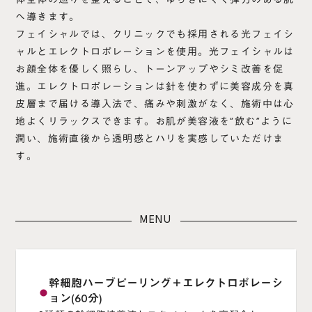
へ導きます。
フェイシャルでは、クリニックでも採用される光フェイシ
ャルとエレクトロポレーションを使用。光フェイシャルは
お顔全体を優しく照らし、トーンアップやシミ改善を促
進。エレクトロポレーションは針を使わずに美容成分を真
皮層まで届ける導入法で、痛みや刺激がなく、施術中は心
地よくリラックスできます。お肌が美容液を“飲む”ように
潤い、施術直後から透明感とハリを実感していただけま
す。
MENU
幹細胞ハーブピーリング＋エレクトロポレーシ
fiber_manual_record
ョン(60分)