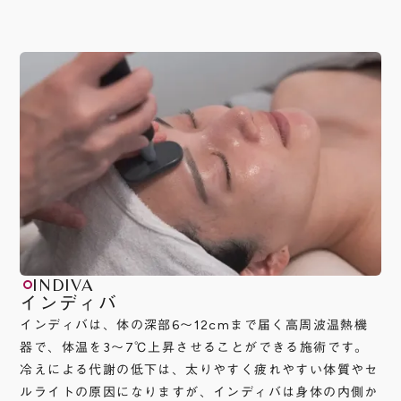
されている高機能な機器で、周波数が安定して
性化によるコラーゲンの生成を促進します。こ
うな艶やかさ。このあとに光フェイシャルやエ
いるため痛みも最小限に抑えられている
れにより、小皺やたるみといったお悩みに強力
レクトロポレーションを行うと、さらにその効
ことが特徴です。イオン導入の20倍の浸透率が
にアプローチし、施術直後から引き締め効果を
果を高める効果もあります。
あると言われており、光治療と合わせる
ご実感いただけます。
とより効果を発揮します。
Apploduet に搭載されている630nmのLED光
OPLモードは、1秒間に30回も光をお肌に入れら
は、組織中に吸収され、細胞の代謝活性を促進
れるため、従来のフォトフェイシャルよりお肌
することで、細胞の若返りを助け、再生能を向
に光が入る量が圧倒的に多く、広範囲に光のシ
こだわりの幹細胞コスメ
上させます。
ャワーをあてることで、お顔全体のトーンアッ
プやシミの改善は勿論のこと、６枚のフィルタ
エレクトロポレーションで施術すると、美容液
ーを使い分けることによって、たるみ、赤み、
がお肌の奥底まで届いてしまうため、導入する
キャンセル・予約変更について
ニキビ、毛穴、小皺など、様々なお悩み改善に
美容液にもこだわり、国内最高濃度と言われる
※ ご予約の前日18時までにご連絡頂きました場合、変
効果を実感頂けます。
エステ専売の特許技術を持つ幹細胞コスメを採
更料、キャンセル料はかかりません。それ以降のキャン
INDIVA
セル並びにお時間変更については、キャンセルの場合は
用しています。
インディバ
ご予約メニューの合計金額を、同日お時間変更の場合は
使用する美容液は、６種類のなかから、お客様
インディバは、体の深部6〜12cmまで届く高周波温熱機
キャンセル・予約変更について
合計金額の半額を頂戴いたします
の肌質やなりたいお肌、その日のお肌の調子に
器で、体温を3〜7℃上昇させることができる施術です。
※ ご予約の前日18時までにご連絡頂きました場合、変
よって、ご相談しながら選んでいきます。
冷えによる代謝の低下は、太りやすく疲れやすい体質やセ
更料、キャンセル料はかかりません。それ以降のキャン
ルライトの原因になりますが、インディバは身体の内側か
セル並びにお時間変更については、キャンセルの場合は